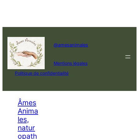
@amesanimales
Mentions légales
Politique de confidentialité
Âmes
Anima
les,
natur
opath